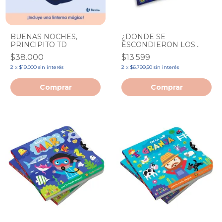
BUENAS NOCHES,
¿DONDE SE
PRINCIPITO TD
ESCONDIERON LOS
JUGADORES?
$38.000
$13.599
2
x
$19.000
sin interés
2
x
$6.799,50
sin interés