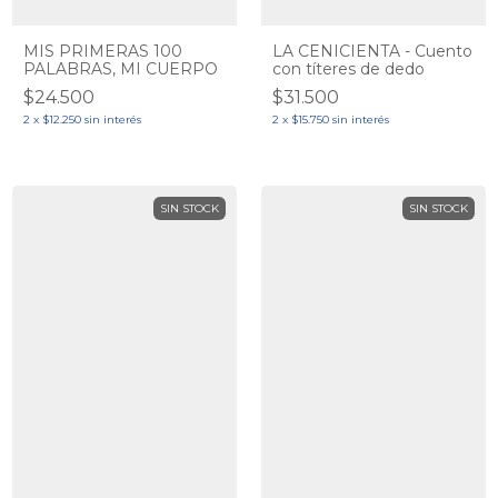
MIS PRIMERAS 100
LA CENICIENTA - Cuento
PALABRAS, MI CUERPO
con títeres de dedo
$24.500
$31.500
2
x
$12.250
sin interés
2
x
$15.750
sin interés
SIN STOCK
SIN STOCK