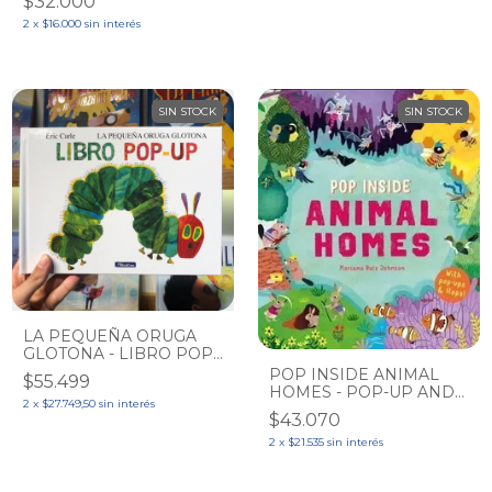
$32.000
2
x
$16.000
sin interés
SIN STOCK
SIN STOCK
LA PEQUEÑA ORUGA
GLOTONA - LIBRO POP-
UP
POP INSIDE ANIMAL
$55.499
HOMES - POP-UP AND
2
x
$27.749,50
sin interés
FLAPS
$43.070
2
x
$21.535
sin interés