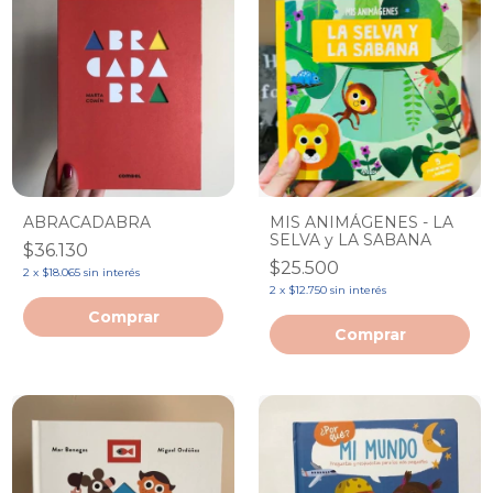
MIS ANIMÁGENES - LA
ABRACADABRA
SELVA y LA SABANA
$36.130
$25.500
2
x
$18.065
sin interés
2
x
$12.750
sin interés