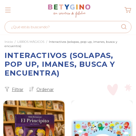
Inicio
/
LIBROS MÁGICOS
/
Interactivos (solapas, pop up, imanes, busca y
encuentra)
INTERACTIVOS (SOLAPAS,
POP UP, IMANES, BUSCA Y
ENCUENTRA)
Filtrar
Ordenar