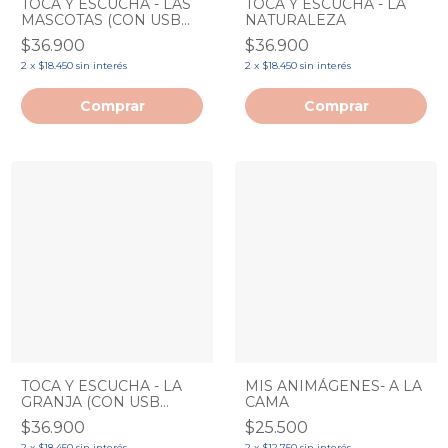
TOCA Y ESCUCHA - LAS
TOCA Y ESCUCHA - LA
MASCOTAS (CON USB
NATURALEZA
RECARGABLE)
$36.900
$36.900
2
x
$18.450
sin interés
2
x
$18.450
sin interés
TOCA Y ESCUCHA - LA
MIS ANIMÁGENES- A LA
GRANJA (CON USB
CAMA
RECARGABLE)
$36.900
$25.500
2
x
$18.450
sin interés
2
x
$12.750
sin interés