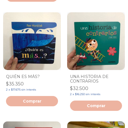
QUIÉN ES MÁS?
UNA HISTORIA DE
CONTRARIOS
$35.350
$32.500
2
x
$17.675
sin interés
2
x
$16.250
sin interés