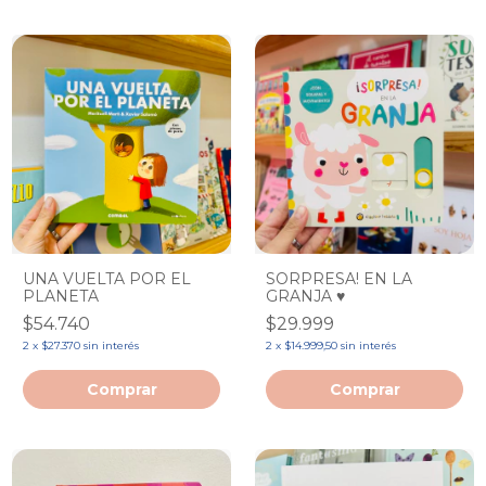
UNA VUELTA POR EL
SORPRESA! EN LA
PLANETA
GRANJA ♥️
$54.740
$29.999
2
x
$27.370
sin interés
2
x
$14.999,50
sin interés