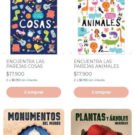
ENCUENTRA LAS
ENCUENTRA LAS
PAREJAS COSAS
PAREJAS ANIMALES
$17.900
$17.900
2
x
$8.950
sin interés
2
x
$8.950
sin interés