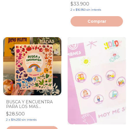
DINOSAURIOS
$33.900
2
x
$16.950
sin interés
BUSCA Y ENCUENTRA
PARA LOS MAS
PEQUEÑOS: LOS
$28.500
COLORES
2
x
$14.250
sin interés