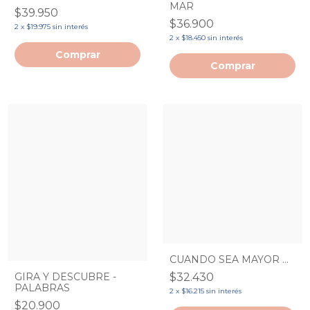
MAR
$39.950
$36.900
2
x
$19.975
sin interés
2
x
$18.450
sin interés
CUANDO SEA MAYOR ...
$32.430
GIRA Y DESCUBRE -
PALABRAS
2
x
$16.215
sin interés
$20.900