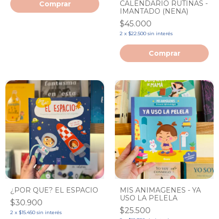
CALENDARIO RUTINAS -
IMANTADO (NENA)
$45.000
2
x
$22.500
sin interés
Comprar
¿POR QUE? EL ESPACIO
MIS ANIMAGENES - YA
USO LA PELELA
$30.900
$25.500
2
x
$15.450
sin interés