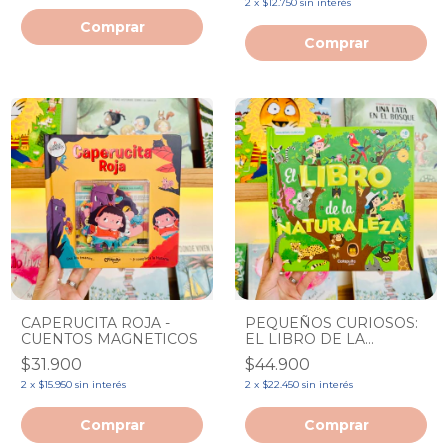
2
x
$12.750
sin interés
CAPERUCITA ROJA -
PEQUEÑOS CURIOSOS:
CUENTOS MAGNETICOS
EL LIBRO DE LA
NATURALEZA
$31.900
$44.900
2
x
$15.950
sin interés
2
x
$22.450
sin interés