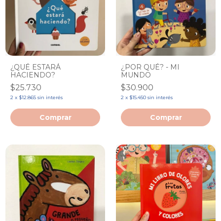
¿QUÉ ESTARÁ
¿POR QUÉ? - MI
HACIENDO?
MUNDO
$25.730
$30.900
2
x
$12.865
sin interés
2
x
$15.450
sin interés