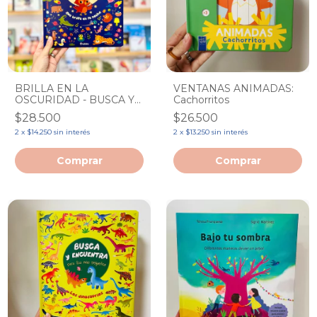
BRILLA EN LA
VENTANAS ANIMADAS:
OSCURIDAD - BUSCA Y
Cachorritos
ENCUENTRA PARA LOS
$28.500
$26.500
MAS PEQUEÑOS
2
x
$14.250
sin interés
2
x
$13.250
sin interés