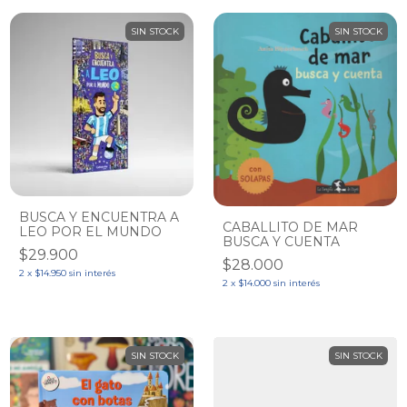
SIN STOCK
SIN STOCK
BUSCA Y ENCUENTRA A
CABALLITO DE MAR
LEO POR EL MUNDO
BUSCA Y CUENTA
$29.900
$28.000
2
x
$14.950
sin interés
2
x
$14.000
sin interés
SIN STOCK
SIN STOCK