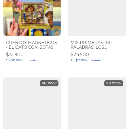
CUENTOS MAGNETICOS
MIS PRIMERAS 100
- EL GATO CON BOTAS
PALABRAS, LOS
ANIMALES
$31.900
$24.500
2
x
$15.950
sin interés
2
x
$12.250
sin interés
SIN STOCK
SIN STOCK