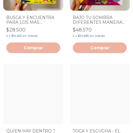
BUSCA Y ENCUENTRA
BAJO TU SOMBRA .
PARA LOS MÁS
DIFERENTES MANERAS
PEQUEÑOS - LOS
DE VER UN ARBOL
$28.500
$48.570
DINOSAURIOS
2
x
$14.250
sin interés
2
x
$24.285
sin interés
QUIEN HAY DENTRO ?
TOCA Y ESCUCHA - EL