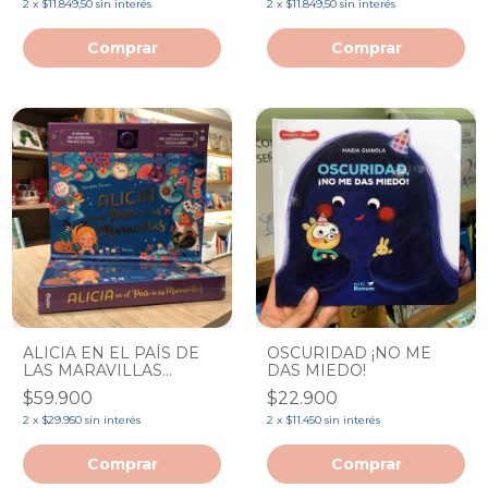
2
x
$11.849,50
sin interés
2
x
$11.849,50
sin interés
ALICIA EN EL PAÍS DE
OSCURIDAD ¡NO ME
LAS MARAVILLAS
DAS MIEDO!
(INGRESA MARTES 30)
$59.900
$22.900
2
x
$29.950
sin interés
2
x
$11.450
sin interés