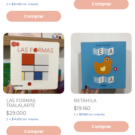
2
x
$10.450
sin interés
LAS FORMAS.
RETAHILA
TRALALARTE
$19.160
$29.000
2
x
$9.580
sin interés
2
x
$14.500
sin interés