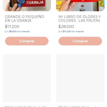
GRANDE O PEQUEÑO
MI LIBRO DE OLORES Y
EN LA GRANJA
COLORES : LAS FRUTAS
$17.200
$28.500
2
x
$8.600
sin interés
2
x
$14.250
sin interés