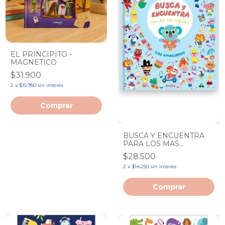
EL PRINCIPITO -
MAGNETICO
$31.900
2
x
$15.950
sin interés
BUSCA Y ENCUENTRA
PARA LOS MAS
PEQUEÑOS: LAS
$28.500
EMOCIONES
2
x
$14.250
sin interés