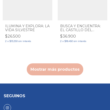
ILUMINA Y EXPLORA: LA
BUSCA Y ENCUENTRA:
VIDA SILVESTRE
EL CASTILLO DEL
PRINCIPE
$26.500
$36.900
DELBARULLO
2
x
$13.250
sin interés
2
x
$18.450
sin interés
Mostrar más productos
SEGUINOS