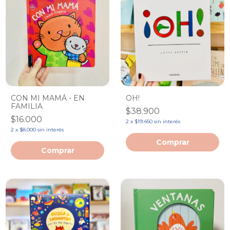
CON MI MAMÁ - EN
OH!
FAMILIA
$38.900
$16.000
2
x
$19.450
sin interés
2
x
$8.000
sin interés