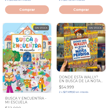
SIN STOCK
SIN STOCK
DONDE ESTA WALLY?
EN BUSCA DE LA NOTA
PERDIDA TD
$54.999
2
x
$27.499,50
sin interés
BUSCA Y ENCUENTRA -
MI ESCUELA