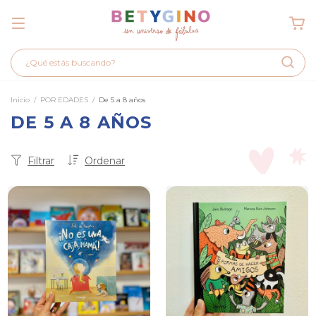
Inicio
/
POR EDADES
/
De 5 a 8 años
DE 5 A 8 AÑOS
Filtrar
Ordenar