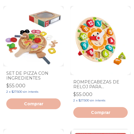
SET DE PIZZA CON
INGREDIENTES
ROMPECABEZAS DE
$55.000
RELOJ PARA
APRENDER LA HORA
2
x
$27.500
sin interés
$55.000
2
x
$27.500
sin interés