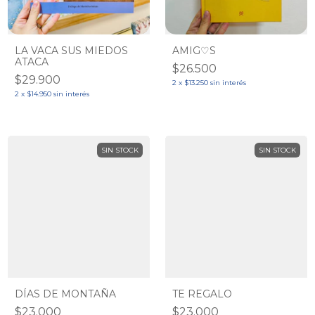
LA VACA SUS MIEDOS
AMIG♡S
ATACA
$26.500
$29.900
2
x
$13.250
sin interés
2
x
$14.950
sin interés
SIN STOCK
SIN STOCK
DÍAS DE MONTAÑA
TE REGALO
$23.000
$23.000