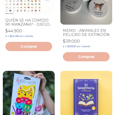
QUIÉN SE HA COMIDO
MI MANZANA? - JUEGO
DE AGUDEZA VISUAL
MEMO - ANIMALES EN
$44.900
PELIGRO DE EXTINCIÓN
2
x
$22.450
sin interés
$39.000
2
x
$19.500
sin interés