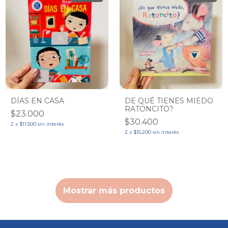
DÍAS EN CASA
DE QUÉ TIENES MIEDO
RATONCITO?
$23.000
$30.400
2
x
$11.500
sin interés
2
x
$15.200
sin interés
Mostrar más productos