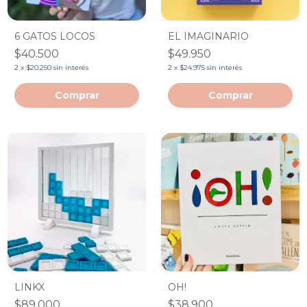
6 GATOS LOCOS
EL IMAGINARIO
$40.500
$49.950
2
x
$20.250
sin interés
2
x
$24.975
sin interés
LINKX
OH!
$89.000
$38.900