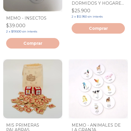
DORMIDOS Y HOGARES
PERDIDOS
$25.900
2
x
$12.950
sin interés
MEMO - INSECTOS
$39.000
2
x
$19.500
sin interés
MIS PRIMERAS
MEMO - ANIMALES DE
PALABRAS
LA GRANJA