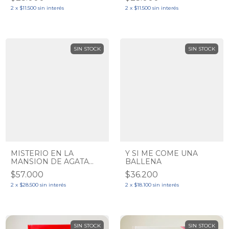
2
x
$11.500
sin interés
2
x
$11.500
sin interés
SIN STOCK
SIN STOCK
MISTERIO EN LA
Y SI ME COME UNA
MANSION DE AGATA
BALLENA
KATZEN / ENJAMBRE
$57.000
$36.200
ALBOROTADO - JUEGO
DE MESA 2 EN 1
2
x
$28.500
sin interés
2
x
$18.100
sin interés
SIN STOCK
SIN STOCK