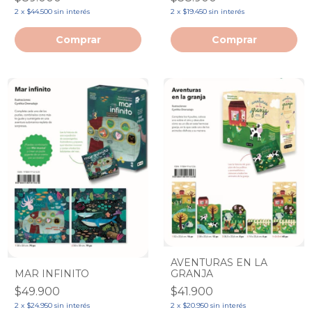
2
x
$44.500
sin interés
2
x
$19.450
sin interés
AVENTURAS EN LA
GRANJA
MAR INFINITO
$41.900
$49.900
2
x
$20.950
sin interés
2
x
$24.950
sin interés