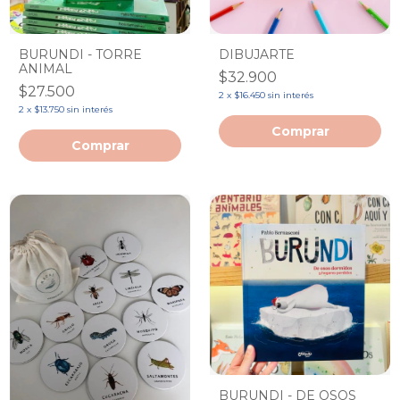
BURUNDI - TORRE
DIBUJARTE
ANIMAL
$32.900
$27.500
2
x
$16.450
sin interés
2
x
$13.750
sin interés
BURUNDI - DE OSOS