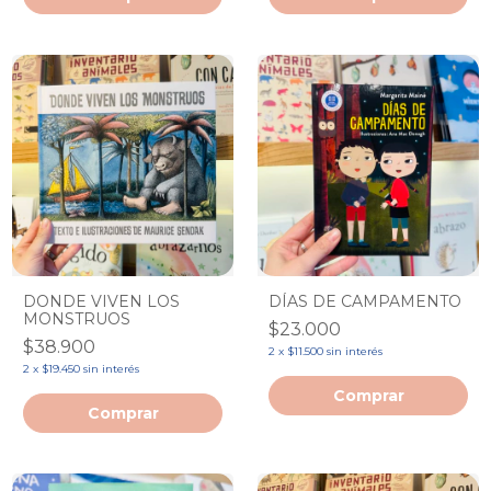
DONDE VIVEN LOS
DÍAS DE CAMPAMENTO
MONSTRUOS
$23.000
$38.900
2
x
$11.500
sin interés
2
x
$19.450
sin interés