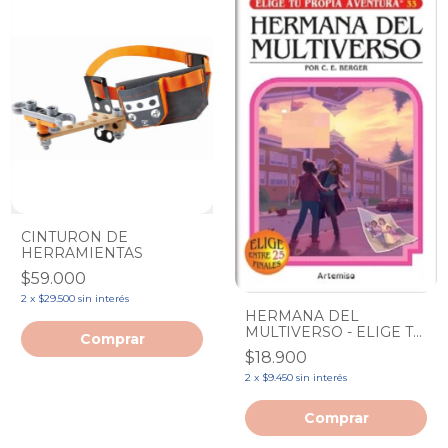
CINTURON DE
HERRAMIENTAS
$59.000
2
x
$29.500
sin interés
HERMANA DEL
MULTIVERSO - ELIGE TU
PROPIA AVENTURA 33
$18.900
2
x
$9.450
sin interés