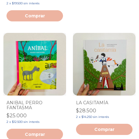
2
x
$19.500
sin interés
ANIBAL PERRO
LA CASITAMÍA
FANTASMA
$28.500
$25.000
2
x
$14.250
sin interés
2
x
$12.500
sin interés