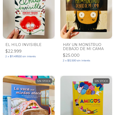
EL HILO INVISIBLE
HAY UN MONSTRUO
DEBAJO DE MI CAMA
$22.999
$25.000
2
x
$11.499,50
sin interés
2
x
$12.500
sin interés
SIN STOCK
SIN STOCK