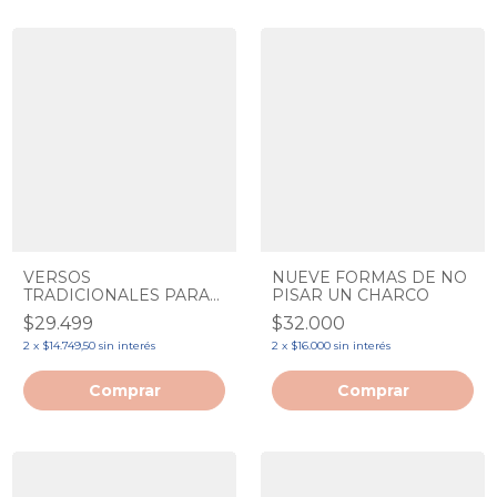
VERSOS
NUEVE FORMAS DE NO
TRADICIONALES PARA
PISAR UN CHARCO
CEBOLLITAS - MARIA
$29.499
$32.000
ELENA WALSH
2
x
$14.749,50
sin interés
2
x
$16.000
sin interés