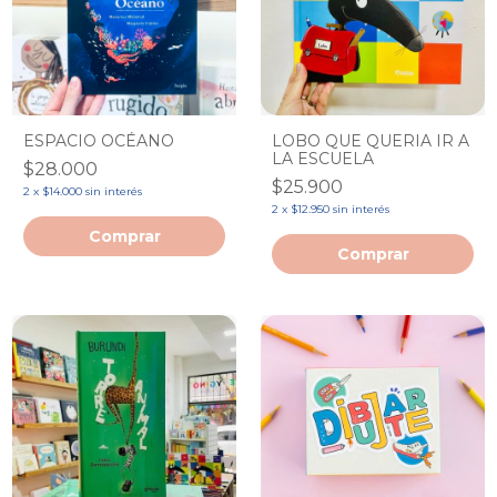
ESPACIO OCÉANO
LOBO QUE QUERIA IR A
LA ESCUELA
$28.000
$25.900
2
x
$14.000
sin interés
2
x
$12.950
sin interés