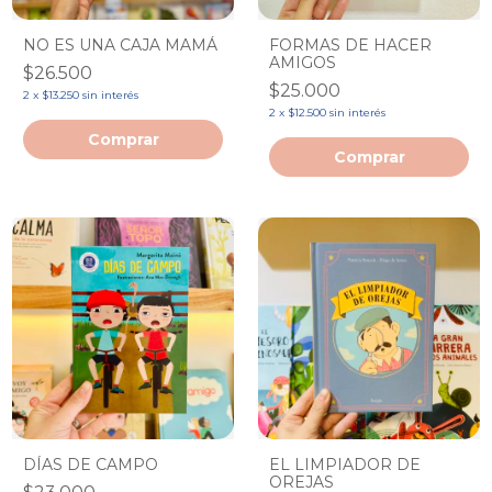
NO ES UNA CAJA MAMÁ
FORMAS DE HACER
AMIGOS
$26.500
$25.000
2
x
$13.250
sin interés
2
x
$12.500
sin interés
DÍAS DE CAMPO
EL LIMPIADOR DE
OREJAS