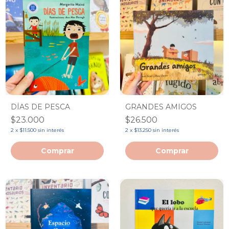
DÍAS DE PESCA
GRANDES AMIGOS
$23.000
$26.500
2
x
$11.500
sin interés
2
x
$13.250
sin interés