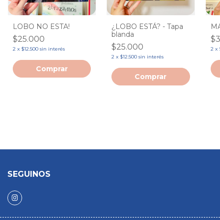
LOBO NO ESTA!
¿LOBO ESTÁ? - Tapa
M
blanda
$25.000
$3
$25.000
2
x
$12.500
sin interés
2
x
2
x
$12.500
sin interés
SEGUINOS